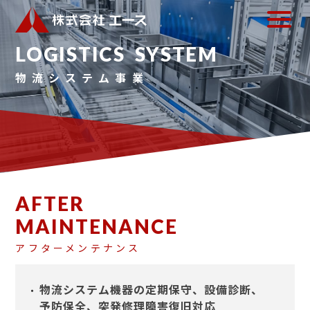
L
O
G
I
S
T
I
C
S
S
Y
S
T
E
M
物
流
シ
ス
テ
ム
事
業
AFTER
MAINTENANCE
アフターメンテナンス
物流システム機器の定期保守、設備診断、
予防保全、突発修理障害復旧対応